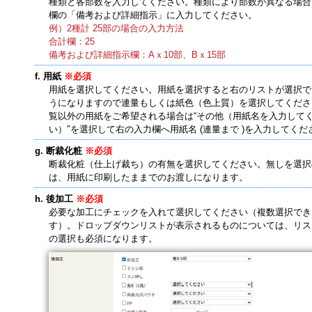
種類と各部数を入力してください。種類により部数が異なる場合
欄の「備考および詳細指示」に入力してください。
例）2種計 25部の場合の入力方法
合計欄：25
備考および詳細指示欄：Aｘ10部、Bｘ15部
用紙
※必須
用紙を選択してください。用紙を選択すると右のリストが選択で
うになりますので連量もしくは紙色（色上質）を選択してくださ
覧以外の用紙をご希望される場合は“その他（用紙名を入力して
い）″を選択して右の入力欄へ用紙名 (連量まで )を入力してくだ
断裁化粧
※必須
断裁化粧（仕上げ裁ち）の有無を選択してください。無しを選択
は、用紙に印刷したままでのお渡しになります。
後加工
※必須
必要な加工にチェックを入れて選択してください（複数選択でき
す）。ドロップダウンリストが表示されるものについては、リス
の選択も必須になります。