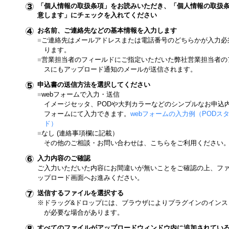
「個人情報の取扱条項」をお読みいただき、「個人情報の取扱
意します」にチェックを入れてください
お名前、ご連絡先などの基本情報を入力します
■
ご連絡先はメールアドレスまたは電話番号のどちらかが入力必
ります。
■
営業担当者のフィールドにご指定いただいた弊社営業担当者の
スにもアップロード通知のメールが送信されます。
申込書の送信方法を選択してください
■
webフォームで入力・送信
イメージセッタ、PODや大判カラーなどのシンプルなお申込
フォームにて入力できます。
webフォームの入力例（PODス
ド）
■
なし (連絡事項欄に記載）
その他のご相談・お問い合わせは、こちらをご利用ください
入力内容のご確認
ご入力いただいた内容にお間違いが無いことをご確認の上、フ
ップロード画面へお進みください。
送信するファイルを選択する
※ドラッグ&ドロップには、ブラウザによりプラグインのインス
が必要な場合があります。
すべてのファイルがアップロードウィンドウ内に追加されてい