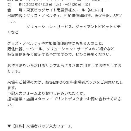
会 期：2025年6月18日（水）～6月20日（金）
会 場：東京ビッグサイト南展示棟2ホール【M12-30】
出展内容：グッズ・ノベルティ、付加価値印刷物、販促什器、SPツ
ール、
ソリューション・サービス、ジャイアントピピットガチ
ャなど
グッズ・ノベルティや付加価値印刷物はもちろんのこと、
販促什器、SPツール、ソリューション・サービスのご紹介など
販促事例を多く展示する予定ですので、ぜひご来場ください。
お持ち帰りいただけるサンプルもさまざまご用意してお待ちしてお
ります。
来場をご希望の方は、販促EXPOの無料来場者バッジをご用意いたし
ます。
下記入力フォームよりお申し込みいただくか、
担当営業・店舗スタッフ・プリントデスクまでお問い合わせくださ
い。
▼【無料】来場者バッジ入力フォーム