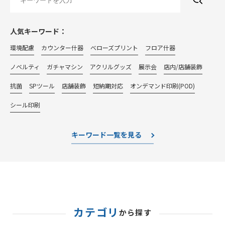
人気キーワード：
環境配慮
カウンター什器
べローズプリント
フロア什器
ノベルティ
ガチャマシン
アクリルグッズ
展示会
店内/店舗装飾
抗菌
SPツール
店舗装飾
短納期対応
オンデマンド印刷(POD)
シール印刷
キーワード一覧を見る
カテゴリ
から探す