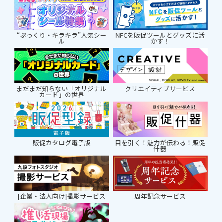
“ぷっくり・キラキラ”人気シー
NFCを販促ツールとグッズに活
ル
かす！
まだまだ知らない「オリジナル
クリエイティブサービス
カード」の世界
販促カタログ電子版
目を引く！魅力が伝わる！販促
什器
[企業・法人向け]撮影サービス
周年記念サービス