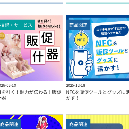
技術・サービス
商品関連
026-02-10
2025-12-18
目を引く！魅力が伝わる！販促
NFCを販促ツールとグッズに
什器
かす！
商品関連
商品関連