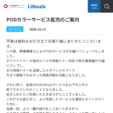
MENU
PODカラーサービス拡充のご案内
サービス
2020.10.14
平素は格別のお引き立てを賜り誠にありがとうございま
す。
この度、新機種導入によりPODサービスが大幅にリニューアルしま
した。
ホワイトトナーや蛍光ピンクの特殊トナー対応で色の再現幅が大幅
にアップし、
また特殊トナーを活用したメタリックカラーで
今まで再現できなかった特色印刷も可能になりました。
それに伴い、従来のPOD+PLUSサービスを以下のとおり
終了させていただくこととなりました。
永きにわたりご利用いただきありがとうございました。
これからも皆さまに、より充実したサービスを提供させていただく
ために、
社員一同、より一層の努力をしてまいりますので、