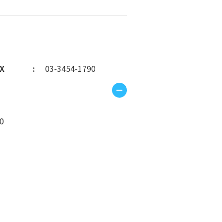
X
03-3454-1790
0