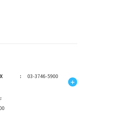
X
03-3746-5900
F
00