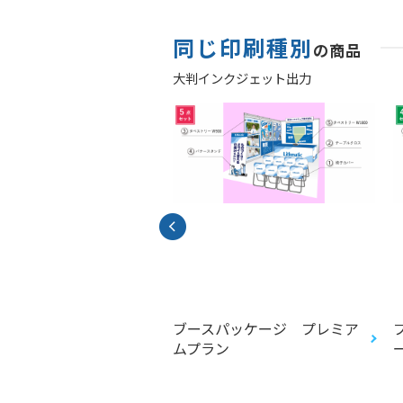
同じ印刷種別
の商品
大判インクジェット出力
シュプリント（リフレ
ブースパッケージ プレミア
ォトスポット/リフレ
ムプラン
スター）