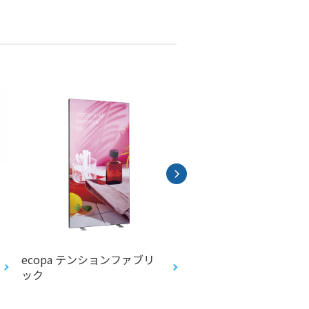
ecopa テンションファブリ
ecopa バナー
ック