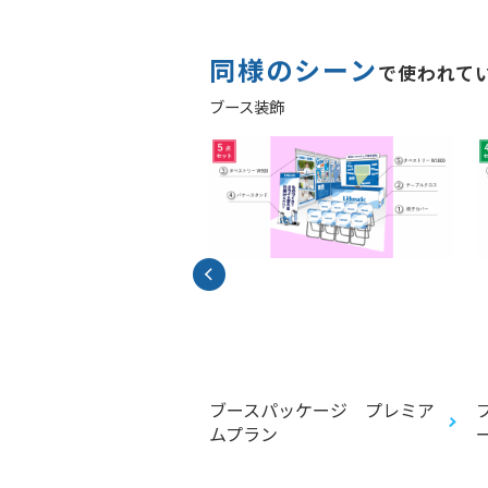
同様のシーン
で使われて
ブース装飾
ネル
ブースパッケージ プレミア
ムプラン