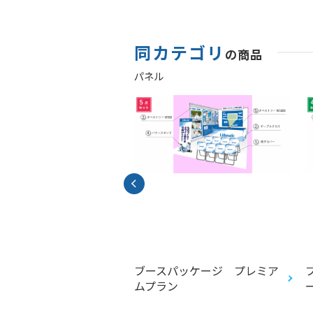
同カテゴリ
の商品
パネル
スポットボード
ブースパッケージ プレミア
ムプラン