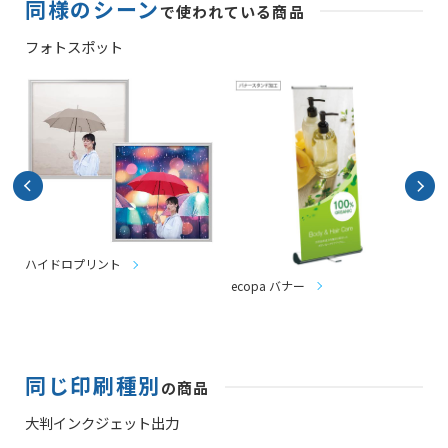
同様のシーン
で使われている商品
フォトスポット
ハイドロプリント
ecopa バナー
R
同じ印刷種別
の商品
大判インクジェット出力