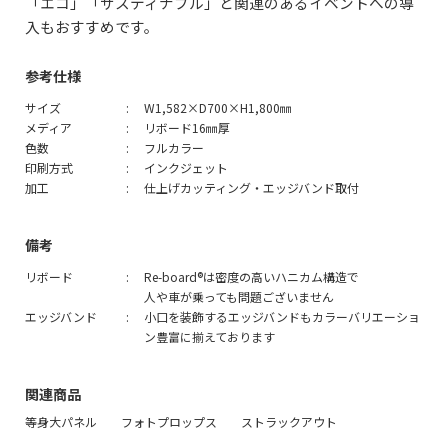
「エコ」「サスティナブル」と関連のあるイベントへの導
入もおすすめです。
参考仕様
サイズ
W1,582×D700×H1,800㎜
メディア
リボード16㎜厚
色数
フルカラー
印刷方式
インクジェット
加工
仕上げカッティング・エッジバンド取付
備考
リボード
Re-board®︎は密度の高いハニカム構造で
人や車が乗っても問題ございません
エッジバンド
小口を装飾するエッジバンドもカラーバリエーショ
ン豊富に揃えております
関連商品
等身大パネル
フォトプロップス
ストラックアウト