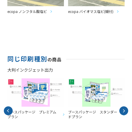
ecopa ノンフタル酸塩ビ
ecopa バイオマス塩ビ(糊付)
e
同じ印刷種別
の商品
大判インクジェット出力
ブースパッケージ プレミアム
ブースパッケージ スタンダー
プラン
ドプラン