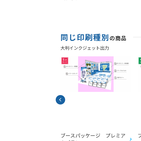
スター）
同じ印刷種別
の商品
大判インクジェット出力
シュプリント（リフレ
ブースパッケージ プレミア