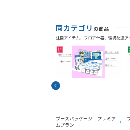
同カテゴリ
の商品
注目アイテム、
フロア什器、
環境配慮ア
スポットボード
ブースパッケージ プレミア
ムプラン