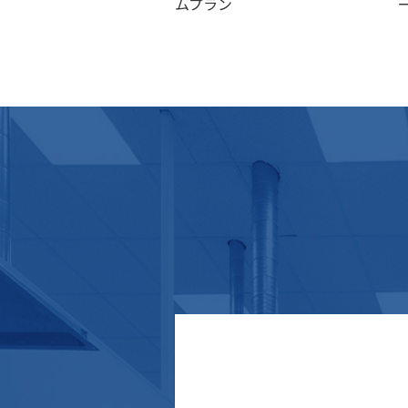
ォトスポット/リフレ
ムプラン
スター）