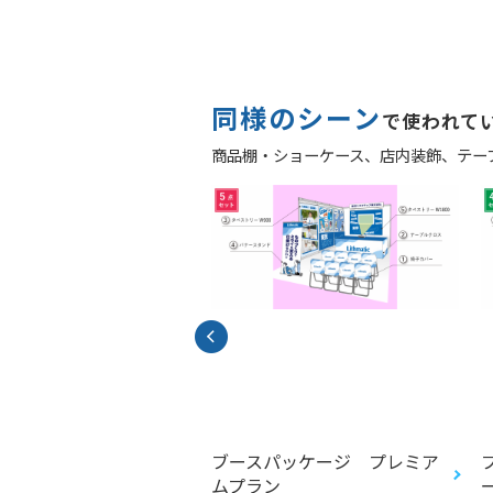
同様のシーン
で使われて
商品棚・ショーケース、
店内装飾、
テー
シュプリント（リフレ
ブースパッケージ プレミア
ォトスポット/リフレ
ムプラン