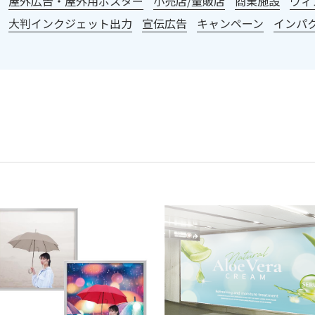
屋外広告・屋外用ポスター
小売店/量販店
商業施設
ウィ
大判インクジェット出力
宣伝広告
キャンペーン
インパ