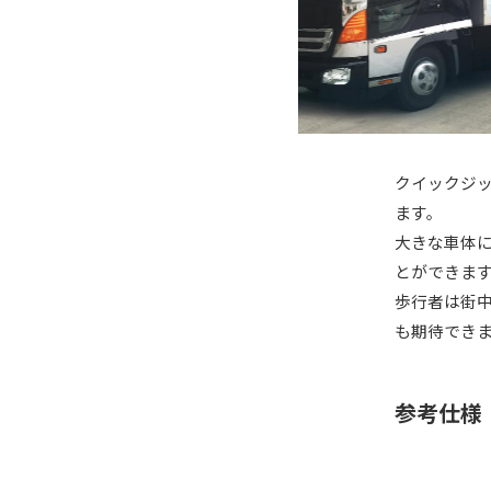
クイックジ
ます。
大きな車体
とができま
歩行者は街中
も期待でき
参考仕様