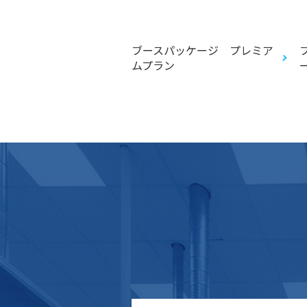
シュプリント（リフレ
ブースパッケージ プレミア
ォトスポット/リフレ
ムプラン
スター）