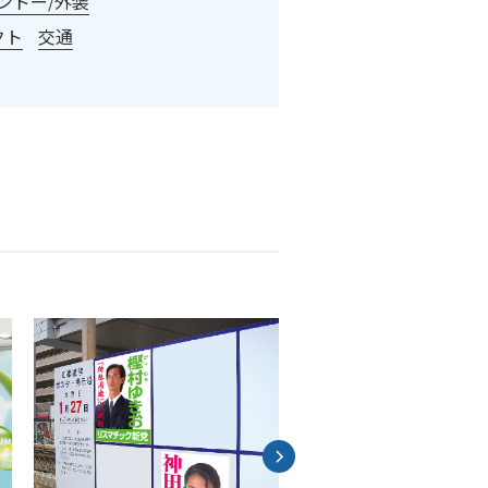
ンドー/外装
クト
交通