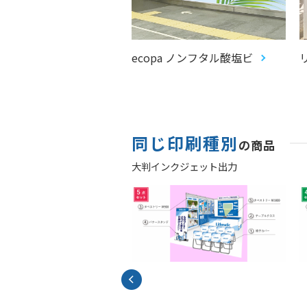
ネル
ecopa ノンフタル酸塩ビ
同じ印刷種別
の商品
大判インクジェット出力