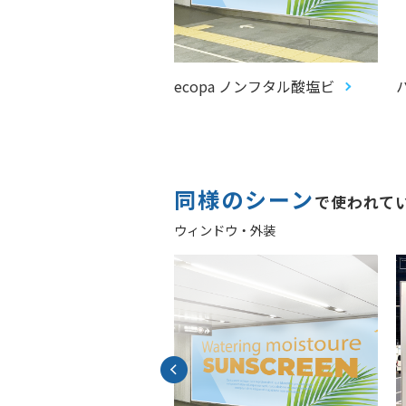
クジップ™（屋外看
ecopa ノンフタル酸塩ビ
同様のシーン
で使われて
ウィンドウ・外装