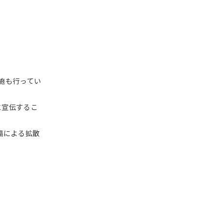
施も行ってい
に宣伝するこ
稿による拡散