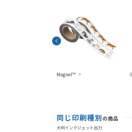
CARD®︎
Magnel™
同じ印刷種別
の商品
大判インクジェット出力