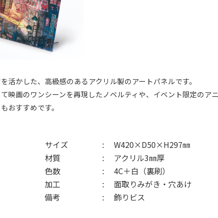
材を活かした、高級感のあるアクリル製のアートパネルです。
して映画のワンシーンを再現したノベルティや、
イベント限定のア
にもおすすめです。
サイズ
W420×D50×H297㎜
材質
アクリル3㎜厚
色数
4C＋白（裏刷）
加工
面取りみがき・穴あけ
備考
飾りビス