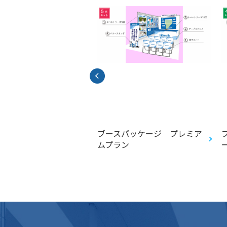
シュプリント（リフレ
ブースパッケージ プレミア
ォトスポット/リフレ
ムプラン
スター）