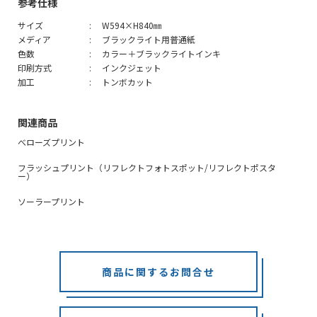
参考仕様
サイズ
W594×H840㎜
メディア
ブラックライト用普通紙
色数
カラー＋ブラックライトインキ
印刷方式
インクジェット
加工
トンボカット
関連商品
べローズプリント
フラッシュプリント（リフレクトフォトスポット/リフレクトポスタ
ー）
ソーラープリント
商品に関するお問合せ