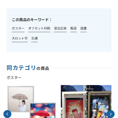
この商品のキーワード：
ポスター
オフセット印刷
宣伝広告
販促
設置
大ロット可
交通
同カテゴリ
の商品
ポスター