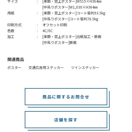
サイズ
[車額・窓上ポスター]W515×H364㎜
[中吊りポスター]W1,030×H364㎜
用紙
[車額・窓上ポスター]コート菊判93.5kg
[中吊りポスター]コート菊判76.5kg
印刷方式
オフセット印刷
色数
4C/0C
加工
[車額・窓上ポスター]合紙加工・断裁
[中吊りポスター]断裁
関連商品
ポスター
交通広告用ステッカー
ツインステッカー
商品に関するお問合せ
店舗を探す