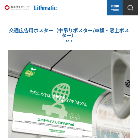
MENU
交通広告用ポスター（中吊りポスター/車額・窓上ポス
ター）
D011