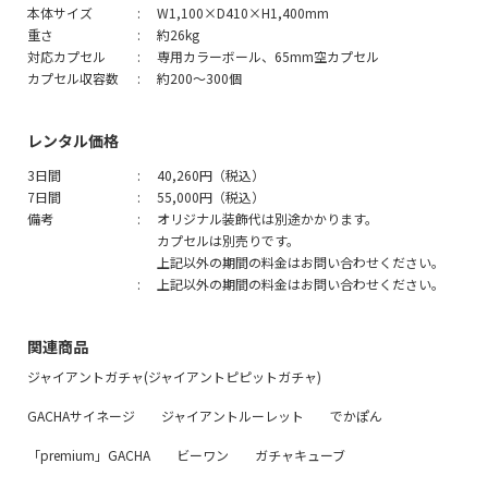
本体サイズ
W1,100×D410×H1,400mm
重さ
約26kg
対応カプセル
専用カラーボール、65mm空カプセル
カプセル収容数
約200～300個
レンタル価格
3日間
40,260円（税込）
7日間
55,000円（税込）
備考
オリジナル装飾代は別途かかります。
カプセルは別売りです。
上記以外の期間の料金はお問い合わせください。
上記以外の期間の料金はお問い合わせください。
関連商品
ジャイアントガチャ(ジャイアントピピットガチャ)
GACHAサイネージ
ジャイアントルーレット
でかぽん
「premium」GACHA
ビーワン
ガチャキューブ