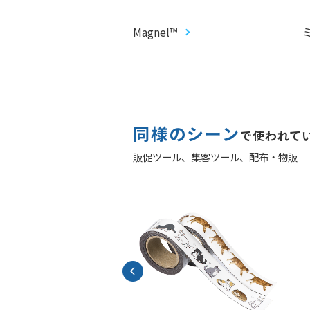
クト丸うちわ
Magnel™
同様のシーン
で使われて
販促ツール、
集客ツール、
配布・物販