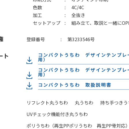
色数
4C/4C
加工
全抜き
セットアップ
組み立て、取説と一緒にOP
権
登録番号
第3233546号
コンパクトうちわ デザインテンプ
ート
用）
コンパクトうちわ デザインテンプ
用）
コンパクトうちわ 取扱説明書
リフレクト丸うちわ
丸うちわ
持ち手つきう
UVチェック機能付き丸うちわ
ポリうちわ（再生PPポリうちわ 再生PP骨対応