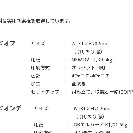
材は実用新案権を取得しています。
＜オフ
サイズ
W131×H202mm
（閉じた状態）
用紙
NEW DV L判39.5kg
印刷方式
オフセット印刷
色数
4C+ニス/4C+ニス
加工
全抜き
セットアップ
組み立て、取説と一緒にOP
＜オンデ
サイズ
W131×H202mm
（閉じた状態）
用紙
OKエルカード K判21.5kg
印刷方式
オンデマンド印刷