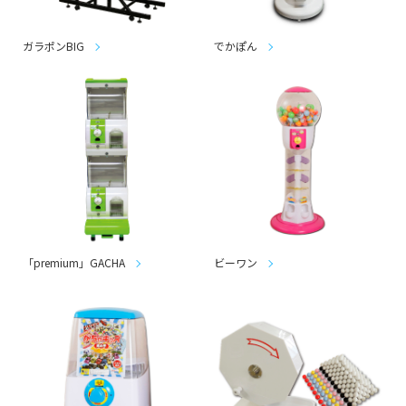
ガラポンBIG
でかぽん
「premium」GACHA
ビーワン