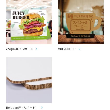
ecopa 再プラボード
MDF店頭POP
Re-board®（リボード）