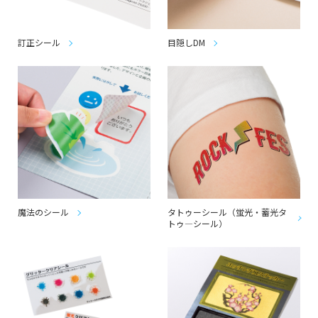
訂正シール
目隠しDM
魔法のシール
タトゥーシール（蛍光・蓄光タ
トゥ―シール）