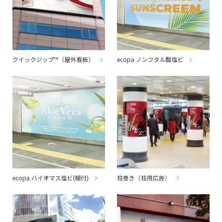
クイックジップ™（屋外看板）
ecopa ノンフタル酸塩ビ
ecopa バイオマス塩ビ(糊付)
柱巻き（柱用広告）