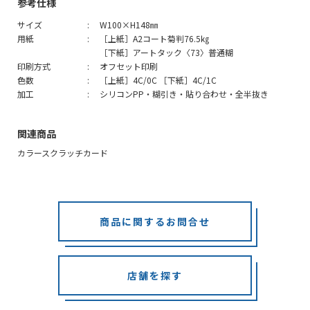
参考仕様
サイズ
W100×H148㎜
用紙
［上紙］A2コート菊判76.5㎏
［下紙］アートタック〈73〉普通糊
印刷方式
オフセット印刷
色数
［上紙］4C/0C ［下紙］4C/1C
加工
シリコンPP・糊引き・貼り合わせ・全半抜き
関連商品
カラースクラッチカード
商品に関するお問合せ
店舗を探す