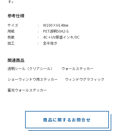
す。
参考仕様
サイズ
W100×H148㎜
用紙
PET透明50A2-S
色数
4C＋UV厚盛インキ/0C
加工
全半抜き
関連商品
透明シール（クリアシール）
ウォールステッカー
ショーウィンドウ用ステッカー
ウィンドウグラフィック
蓄光ウォールステッカー
商品に関するお問合せ