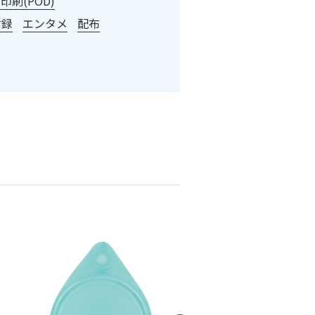
刷(POD)
付録
エンタメ
配布