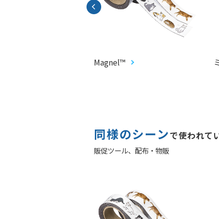
プロップス
Magnel™
同様のシーン
で使われて
販促ツール、
配布・物販