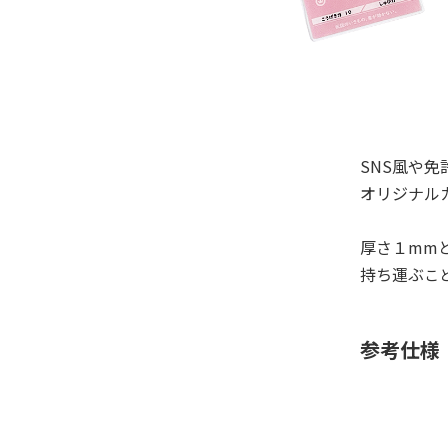
SNS風や
オリジナル
厚さ１mm
持ち運ぶ
こ
参考仕様