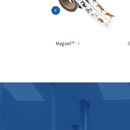
プロップス
Magnel™