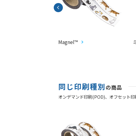
CARD®︎
Magnel™
同じ印刷種別
の商品
オンデマンド印刷(POD)、
オフセット印