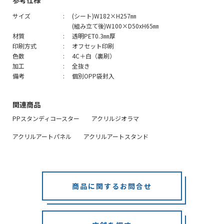
サイズ
(シート)W182×H257㎜
(組み立て後)W100×D50xH65㎜
材質
透明PET0.3㎜厚
印刷方式
オフセット印刷
色数
4C＋白（裏刷）
加工
全抜き
備考
個別OPP袋封入
関連商品
PPスタンディコースター
アクリルジオラマ
アクリルアートパネル
アクリルアートスタンド
商品に関するお問合せ