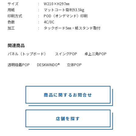
サイズ
W210×H297㎜
用紙
マットコート菊判93.5kg
印刷方式
POD（オンデマンド）印刷
色数
4C/0C
加工
タックボード5㎜・紙スタンド取付
関連商品
パネル（トップボード）
スイングPOP
卓上三角POP
透明吸着POP
DESKWINDO®
立体POP
商品に関するお問合せ
店舗を探す