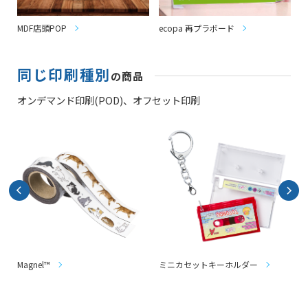
MDF店頭POP
ecopa 再プラボード
e
同じ印刷種別
の商品
オンデマンド印刷(POD)、
オフセット印刷
Magnel™
ミニカセットキーホルダー