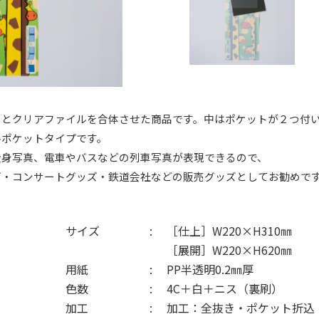
ーとクリアファイルを合体させた商品です。中はポケットが２つ付
ルポケットタイプです。
全身写真、電車やバスなどの列車写真が表現できるので、
ズ・コンサートグッズ・鉄道会社などの販売グッズとしてお勧めで
サイズ
［仕上］W220×H310㎜
［展開］W220×H620㎜
用紙
PP半透明0.2㎜厚
色数
4C＋白＋ニス（裏刷）
加工
加工：全抜き・ポケット折込