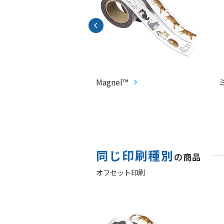
CARD®︎
Magnel™
同じ印刷種別
の商品
オフセット印刷