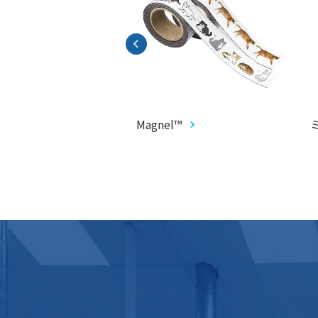
カード
Magnel™