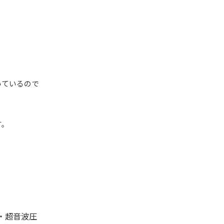
いているので
す。
・超音波圧