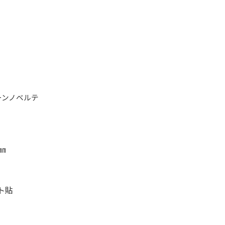
ーンノベルテ
㎜
ト貼