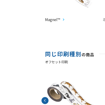
CARD®︎
Magnel™
同じ印刷種別
の商品
オフセット印刷