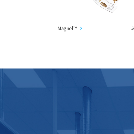
カード
Magnel™