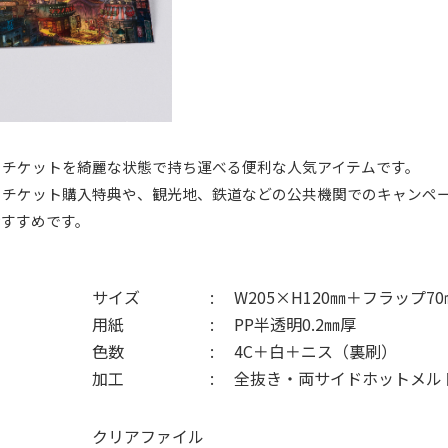
のチケットを綺麗な状態で持ち運べる便利な人気アイテムです。
のチケット購入特典や、観光地、鉄道などの公共機関でのキャンペ
おすすめです。
サイズ
W205×H120㎜＋フラップ70
用紙
PP半透明0.2㎜厚
色数
4C＋白＋ニス（裏刷）
加工
全抜き・両サイドホットメル
クリアファイル