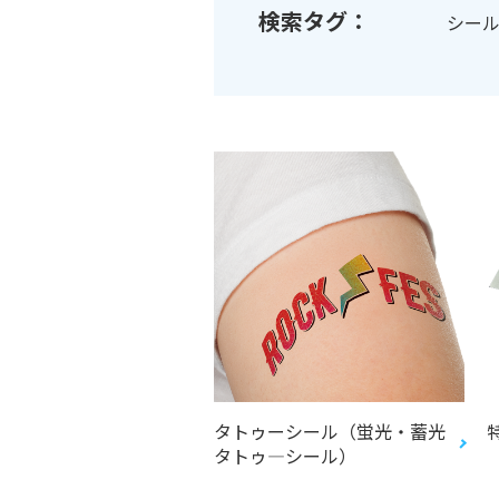
検索タグ：
シー
タトゥーシール（蛍光・蓄光
タトゥ―シール）