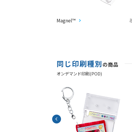
CARD®︎
Magnel™
同じ印刷種別
の商品
オンデマンド印刷(POD)