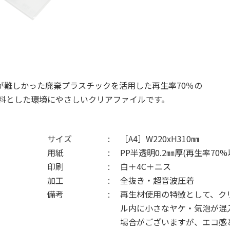
が難しかった廃棄プラスチックを活用した再生率70％の
原料とした環境にやさしいクリアファイルです。
サイズ
［A4］W220xH310㎜
用紙
PP半透明0.2㎜厚(再生率70%
印刷
白＋4C＋ニス
加工
全抜き・超音波圧着
備考
再生材使用の特徴として、ク
ル内に小さなヤケ・気泡が混
場合がございますが、エコ感