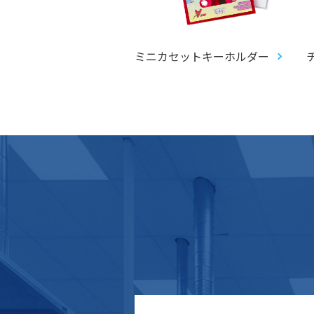
プロップス
ミニカセットキーホルダー