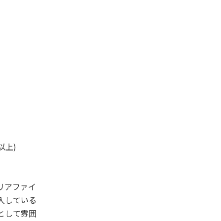
以上)
リアファイ
入している
として雰囲