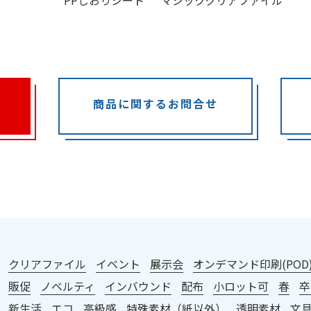
商品に関するお問合せ
：
クリアファイル
イベント
展示会
オンデマンド印刷(POD
販促
ノベルティ
インバウンド
配布
小ロット可
春
卒
新生活
エコ
高級感
特殊素材（紙以外）
透明素材
文