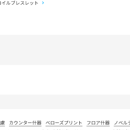
コイルブレスレット
配慮
カウンター什器
べローズプリント
フロア什器
ノベル