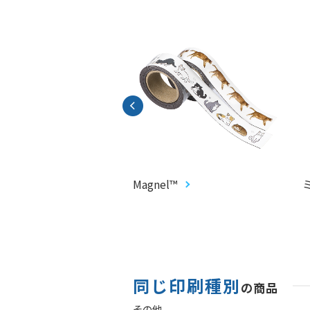
CARD®︎
Magnel™
同じ印刷種別
の商品
その他