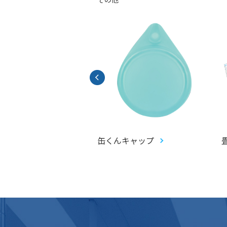
アントガチャ(ジャイ
缶くんキャップ
ピピットガチャ)