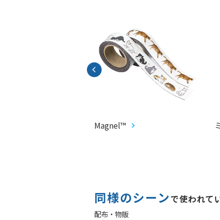
ろシール
Magnel™
同様のシーン
で使われて
配布・物販