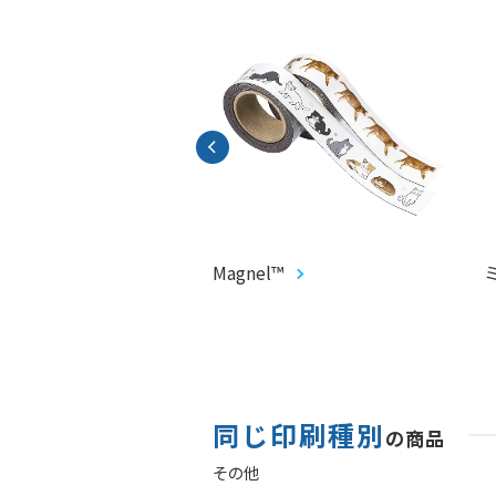
CARD®︎
Magnel™
同じ印刷種別
の商品
その他