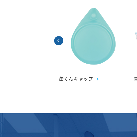
アントガチャ(ジャイ
缶くんキャップ
ピピットガチャ)