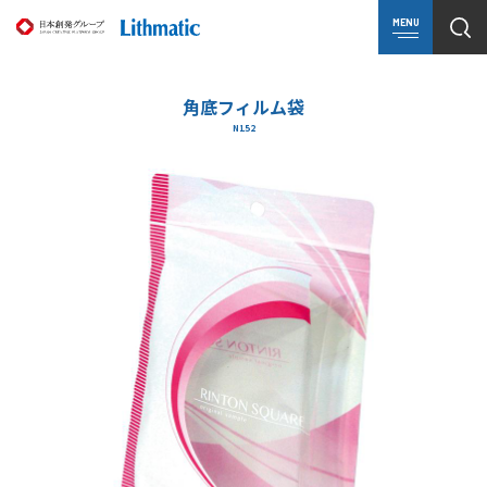
MENU
角底フィルム袋
N152