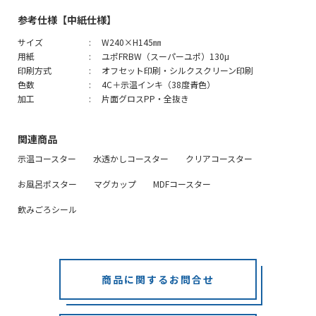
参考仕様【中紙仕様】
サイズ
W240×H145㎜
用紙
ユポFRBW（スーパーユポ）130μ
印刷方式
オフセット印刷・シルクスクリーン印刷
色数
4C＋示温インキ（38度青色）
加工
片面グロスPP・全抜き
関連商品
示温コースター
水透かしコースター
クリアコースター
お風呂ポスター
マグカップ
MDFコースター
飲みごろシール
商品に関するお問合せ