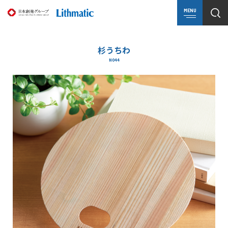
MENU
杉うちわ
N044