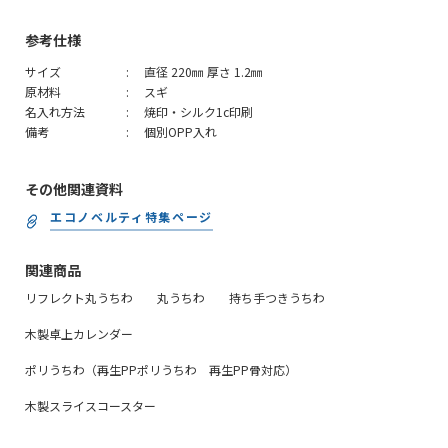
参考仕様
サイズ
直径 220㎜ 厚さ 1.2㎜
原材料
スギ
名入れ方法
焼印・シルク1c印刷
備考
個別OPP入れ
その他関連資料
エコノベルティ特集ページ
関連商品
リフレクト丸うちわ
丸うちわ
持ち手つきうちわ
木製卓上カレンダー
ポリうちわ（再生PPポリうちわ 再生PP骨対応）
木製スライスコースター