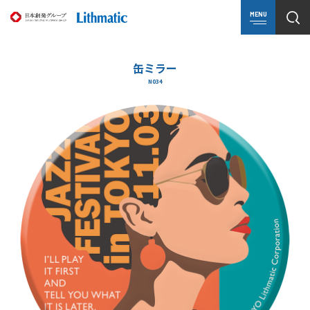
MENU
缶ミラー
N034