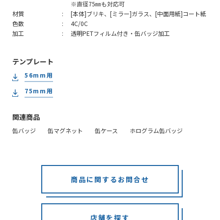
※直径75㎜も対応可
材質
[本体]ブリキ、[ミラー]ガラス、[中面用紙]コート紙
色数
4C/0C
加工
透明PETフィルム付き・缶バッジ加工
テンプレート
56mm用
75mm用
関連商品
缶バッジ
缶マグネット
缶ケース
ホログラム缶バッジ
商品に関するお問合せ
店舗を探す