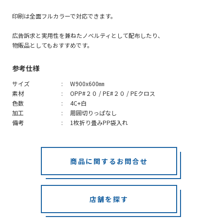
印刷は全面フルカラーで対応できます。
広告訴求と実用性を兼ねたノベルティとして配布したり、
物販品としてもおすすめです。
参考仕様
サイズ
W900x600㎜
素材
OPP#２０ / PE#２０ / PEクロス
色数
4C+白
加工
周囲切りっぱなし
備考
1枚折り畳みPP袋入れ
商品に関するお問合せ
店舗を探す