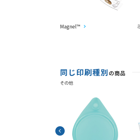
CARD®︎
Magnel™
同じ印刷種別
の商品
その他