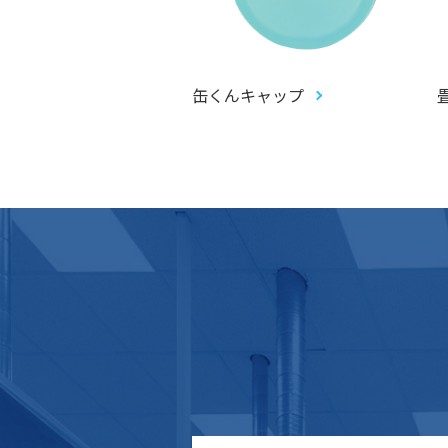
アントガチャ(ジャイ
缶くんキャップ
ピピットガチャ)