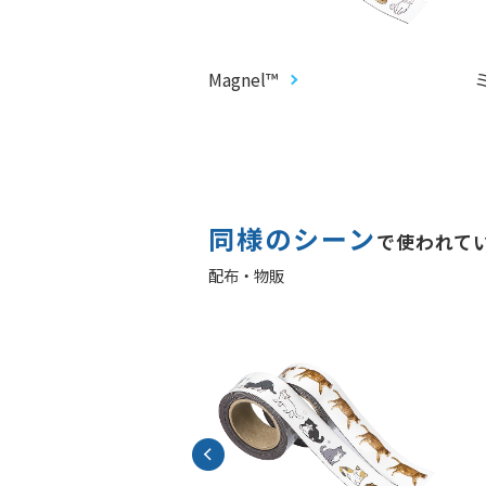
プロップス
Magnel™
同様のシーン
で使われて
配布・物販