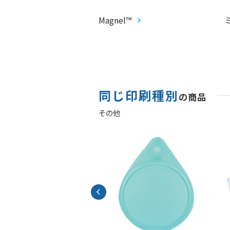
CARD®︎
Magnel™
同じ印刷種別
の商品
その他