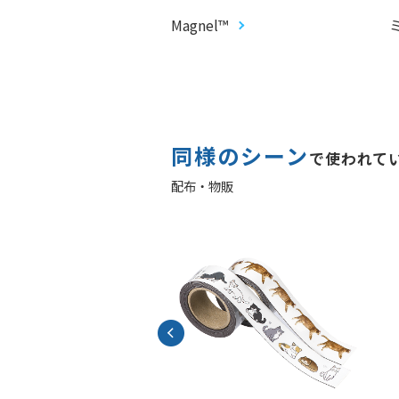
プロップス
Magnel™
同様のシーン
で使われて
配布・物販