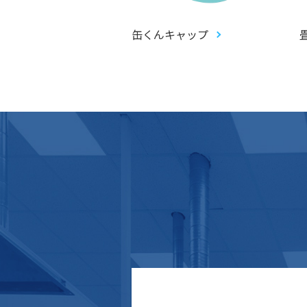
アントガチャ(ジャイ
缶くんキャップ
ピピットガチャ)