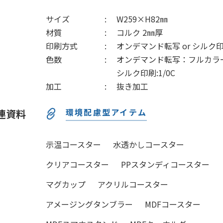
サイズ
W259×H82㎜
材質
コルク 2㎜厚
印刷方式
オンデマンド転写 or シルク
色数
オンデマンド転写：フルカラー
シルク印刷:1/0C
加工
抜き加工
環境配慮型アイテム
連資料
示温コースター
水透かしコースター
クリアコースター
PPスタンディコースター
マグカップ
アクリルコースター
アメージングタンブラー
MDFコースター