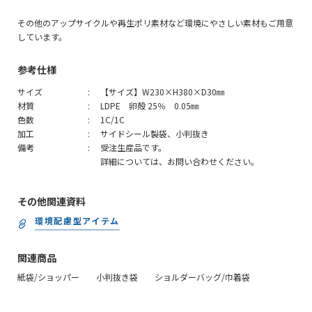
その他のアップサイクルや再生ポリ素材など環境にやさしい素材もご用意
しています。
参考仕様
サイズ
【サイズ】W230×H380×D30㎜
材質
LDPE 卵殻 25％ 0.05㎜
色数
1C/1C
加工
サイドシール製袋、小判抜き
備考
受注生産品です。
詳細については、お問い合わせください。
その他関連資料
環境配慮型アイテム
関連商品
紙袋/ショッパー
小判抜き袋
ショルダーバッグ/巾着袋