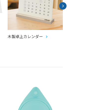
木製卓上カレンダー
ミニ色紙