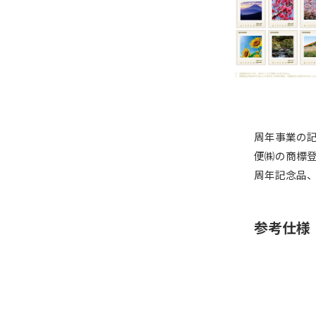
周年事業の
便㈱の商標
周年記念品
参考仕様