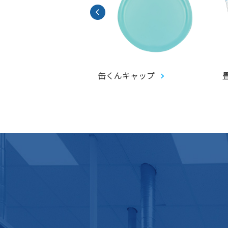
アントガチャ(ジャイ
缶くんキャップ
ピピットガチャ)