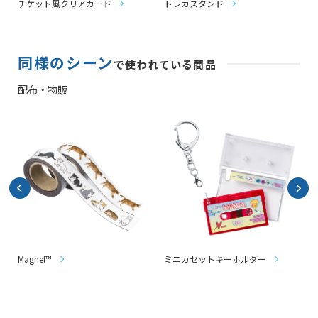
チケット風クリアカード
トレカスタンド
ト
同様のシーン
で使われている商品
配布・物販
Magnel™
ミニカセットキーホルダー