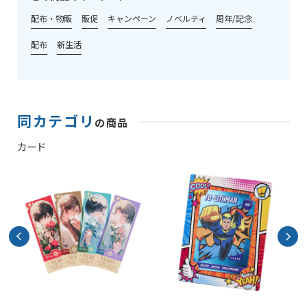
配布・物販
販促
キャンペーン
ノベルティ
周年/記念
配布
新生活
同カテゴリ
の商品
カード