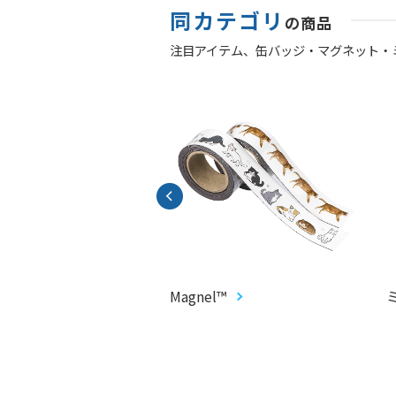
同カテゴリ
の商品
注目アイテム、
缶バッジ・マグネット・
ろシール
Magnel™