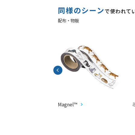
同様のシーン
で使われて
配布・物販
CARD®︎
Magnel™