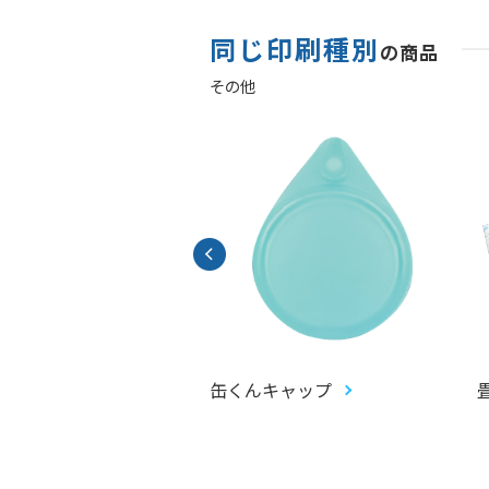
同じ印刷種別
の商品
その他
アントガチャ(ジャイ
缶くんキャップ
ピピットガチャ)