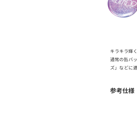
キラキラ輝
通常の缶バ
ズ」などに
参考仕様