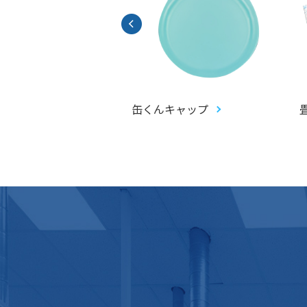
アントガチャ(ジャイ
缶くんキャップ
ピピットガチャ)