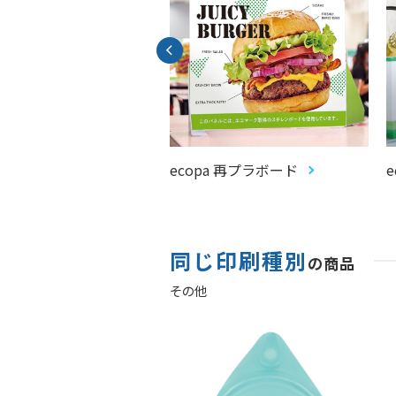
ン制作サービス
ecopa 再プラボード
同じ印刷種別
の商品
その他