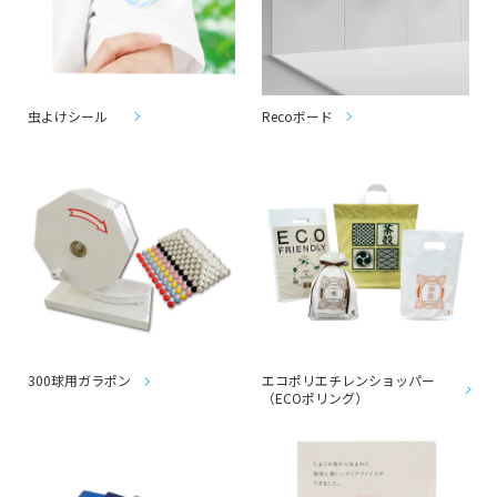
虫よけシール
Recoボード
300球用ガラポン
エコポリエチレンショッパー
（ECOポリング）